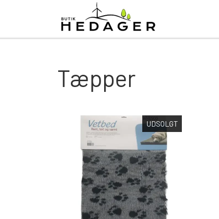
Tæpper
UDSOLGT