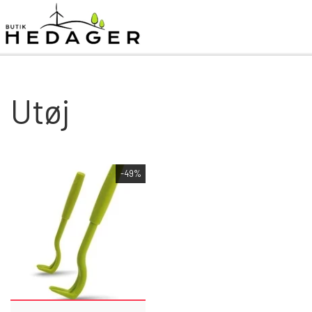
Utøj
-49%