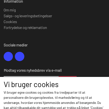
Information
Om mig
Salgs- og leveringsbetingelser
Cookies
Fortrydelse og reklamation
Sociale medier
Modtag vores nyhedsbrev via e-mail
Tilmeld
Vi bruger cookies
Vi bruger egne cookies og cookies fra tredjeparter til at
personalisere din brugeroplevelse, til markedsføring og til at
undersøge, hvordan vores hjemmeside anvendes af besøgende. Du
Information
kan altid tilbagekalde dit samtykke ved at trykke på linket 'Cookies'