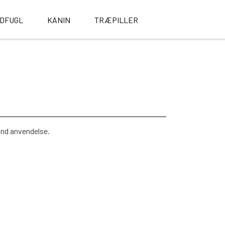
LDFUGL
KANIN
TRÆPILLER
und anvendelse.