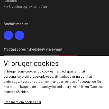
Cookies
Fortrydelse og reklamation
Sociale medier
Modtag vores nyhedsbrev via e-mail
Tilmeld
Vi bruger cookies
Vi bruger egne cookies og cookies fra tredjeparter til at
personalisere din brugeroplevelse, til markedsføring og til at
undersøge, hvordan vores hjemmeside anvendes af besøgende. Du
Information
kan altid tilbagekalde dit samtykke ved at trykke på linket 'Cookies'
nederst på siden.
Om mig
Salgs- og leveringsbetingelser
Læs mere om cookies her
Cookies