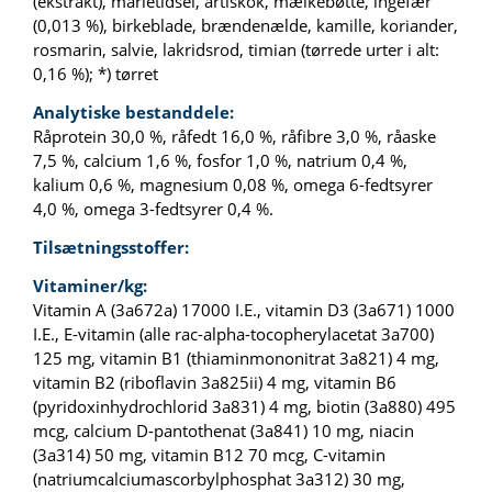
(ekstrakt), marietidsel, artiskok, mælkebøtte, ingefær
(0,013 %), birkeblade, brændenælde, kamille, koriander,
rosmarin, salvie, lakridsrod, timian (tørrede urter i alt:
0,16 %); *) tørret
Analytiske bestanddele:
Råprotein 30,0 %, råfedt 16,0 %, råfibre 3,0 %, råaske
7,5 %, calcium 1,6 %, fosfor 1,0 %, natrium 0,4 %,
kalium 0,6 %, magnesium 0,08 %, omega 6-fedtsyrer
4,0 %, omega 3-fedtsyrer 0,4 %.
Tilsætningsstoffer:
Vitaminer/kg:
Vitamin A (3a672a) 17000 I.E., vitamin D3 (3a671) 1000
I.E., E-vitamin (alle rac-alpha-tocopherylacetat 3a700)
125 mg, vitamin B1 (thiaminmononitrat 3a821) 4 mg,
vitamin B2 (riboflavin 3a825ii) 4 mg, vitamin B6
(pyridoxinhydrochlorid 3a831) 4 mg, biotin (3a880) 495
mcg, calcium D-pantothenat (3a841) 10 mg, niacin
(3a314) 50 mg, vitamin B12 70 mcg, C-vitamin
(natriumcalciumascorbylphosphat 3a312) 30 mg,