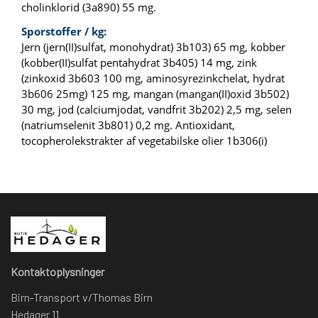
cholinklorid (3a890) 55 mg.
Sporstoffer / kg:
Jern (jern(II)sulfat, monohydrat) 3b103) 65 mg, kobber
(kobber(II)sulfat pentahydrat 3b405) 14 mg, zink
(zinkoxid 3b603 100 mg, aminosyrezinkchelat, hydrat
3b606 25mg) 125 mg, mangan (mangan(II)oxid 3b502)
30 mg, jod (calciumjodat, vandfrit 3b202) 2,5 mg, selen
(natriumselenit 3b801) 0,2 mg. Antioxidant,
tocopherolekstrakter af vegetabilske olier 1b306(i)
Kontaktoplysninger
Birn-Transport v/Thomas Birn
Hedager 11