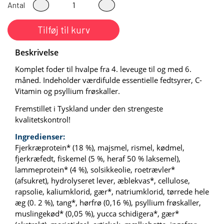
Antal
Tilføj til kurv
Beskrivelse
Komplet foder til hvalpe fra 4. leveuge til og med 6.
måned. Indeholder værdifulde essentielle fedtsyrer, C-
Vitamin og psyllium frøskaller.
Fremstillet i Tyskland under den strengeste
kvalitetskontrol!
Ingredienser:
Fjerkræprotein* (18 %), majsmel, rismel, kødmel,
fjerkræfedt, fiskemel (5 %, heraf 50 % laksemel),
lammeprotein* (4 %), solsikkeolie, roetrævler*
(afsukret), hydrolyseret lever, æblekvas*, cellulose,
rapsolie, kaliumklorid, gær*, natriumklorid, tørrede hele
æg (0. 2 %), tang*, hørfrø (0,16 %), psyllium frøskaller,
muslingekød* (0,05 %), yucca schidigera*, gær*