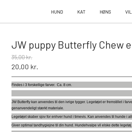
HUND
KAT
HØNS
VI
JW puppy Butterfly Chew e
35,00 kr.
20,00 kr.
Findes i 3 forskellige farver. Ca. 8 cm.
JW Butterfly kan anvendes til den ivrige tygger. Legetøjet er fremstillet i f
genanvendeligt stærkt materiale.
Legetøjet skaber sjov for enhver hund i timevis. Kan anvendes til hunde i all
Giver optimal tandhygiejne til din hund. Hundehvalpe vil elske dette legetøj. La