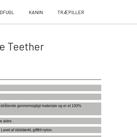
LDFUGL
KANIN
TRÆPILLER
e Teether
arvestrålende gennemsigtigt materiale og er et 100%
e aldre.
vet af slidstærkt, giftfrit nylon.