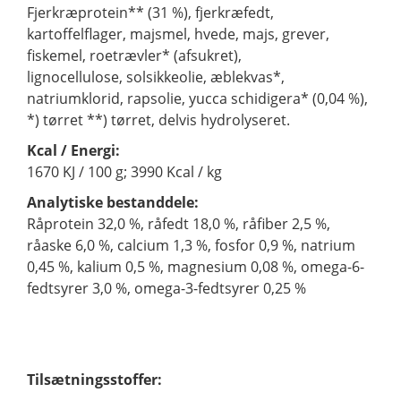
Fjerkræprotein** (31 %), fjerkræfedt,
kartoffelflager, majsmel, hvede, majs, grever,
fiskemel, roetrævler* (afsukret),
lignocellulose, solsikkeolie, æblekvas*,
natriumklorid, rapsolie, yucca schidigera* (0,04 %),
*) tørret **) tørret, delvis hydrolyseret.
Kcal / Energi:
1670 KJ / 100 g; 3990 Kcal / kg
Analytiske bestanddele:
Råprotein 32,0 %, råfedt 18,0 %, råfiber 2,5 %,
råaske 6,0 %, calcium 1,3 %, fosfor 0,9 %, natrium
0,45 %, kalium 0,5 %, magnesium 0,08 %, omega-6-
fedtsyrer 3,0 %, omega-3-fedtsyrer 0,25 %
Tilsætningsstoffer: