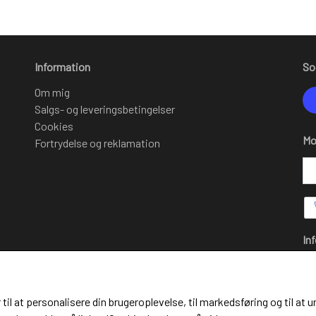
Information
So
Om mig
Salgs- og leveringsbetingelser
Cookies
Mo
Fortrydelse og reklamation
In
Om
Sa
Co
 til at personalisere din brugeroplevelse, til markedsføring og til 
Fo