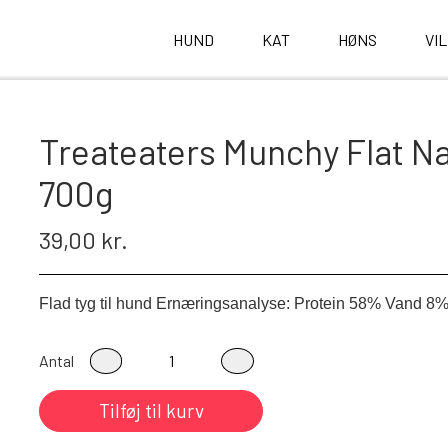
HUND
KAT
HØNS
VI
Treateaters Munchy Flat Nat
700g
39,00 kr.
Flad tyg til hund Ernæringsanalyse: Protein 58% Vand 8
Antal
Tilføj til kurv