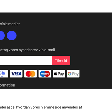
ciale medier
dtag vores nyhedsbrev via e-mail
Tilmeld
formation
 mig
lgs- og leveringsbetingelser
okies
at undersøge, hvordan vores hjemmeside anvendes af
rtrydelse og reklamation